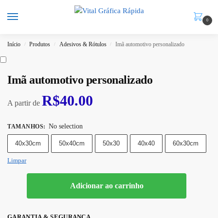
0
Início
Produtos
Adesivos & Rótulos
Imã automotivo personalizado
/
/
/
Imã automotivo personalizado
R$
40.00
A partir de
No selection
TAMANHOS
:
40x30cm
50x40cm
50x30
40x40
60x30cm
Limpar
Adicionar ao carrinho
GARANTIA & SEGURANÇA