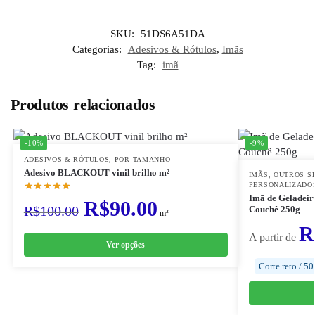
SKU:
51DS6A51DA
Categorias:
Adesivos & Rótulos
,
Imãs
Tag:
imã
Produtos relacionados
-10%
-9%
ADESIVOS & RÓTULOS
,
POR TAMANHO
Adesivo BLACKOUT vinil brilho m²
IMÃS
,
OUTROS S
PERSONALIZADO
Imã de Geladeira
R$
90.00
R$
100.00
Couchê 250g
m²
R
A partir de
Ver opções
Corte reto / 5