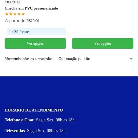
CRACHÁS
Crachá em PVC personalizado
A partir de
R$
20.00
1 / Só frente
Ver opções
Ver opções
Mostrando todos os 4 resultados
HORÁRIO DE ATENDIMENTO
Telefone e Chat
: Seg a Sex, 08h as 18h
Televendas
: Seg a Sex, 08h as 18h