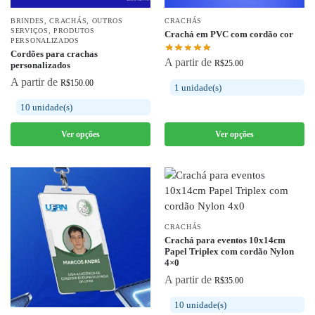
BRINDES
,
CRACHÁS
,
OUTROS
CRACHÁS
SERVIÇOS
,
PRODUTOS
Crachá em PVC com cordão cor
PERSONALIZADOS
Cordões para crachas
A partir de
R$
25.00
personalizados
A partir de
R$
150.00
1 unidade(s)
10 unidade(s)
Ver opções
Ver opções
CRACHÁS
Crachá para eventos 10x14cm
Papel Triplex com cordão Nylon
4×0
A partir de
R$
35.00
10 unidade(s)