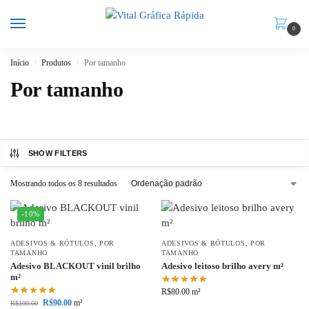
0
Início
Produtos
Por tamanho
/
/
Por tamanho
SHOW FILTERS
Mostrando todos os 8 resultados
-10%
ADESIVOS & RÓTULOS
,
POR
ADESIVOS & RÓTULOS
,
POR
TAMANHO
TAMANHO
Adesivo BLACKOUT vinil brilho
Adesivo leitoso brilho avery m²
m²
R$
80.00
m²
R$
90.00
m²
R$
100.00