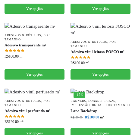
Ver opções
Ver opções
ADESIVOS & RÓTULOS
,
POR
TAMANHO
ADESIVOS & RÓTULOS
,
POR
Adesivo transparente m²
TAMANHO
Adesivo vinil leitoso FOSCO m²
R$
100.00
m²
R$
100.00
m²
Ver opções
Ver opções
-17%
ADESIVOS & RÓTULOS
,
POR
BANNERS, LONAS E FAIXAS
,
TAMANHO
IMPRESSÃO DIGITAL
,
POR TAMANHO
Adesivo vinil perfurado m²
Lona Backdrop
R$
100.00
m²
R$
120.00
R$
120.00
m²
Ver opções
Ver opções