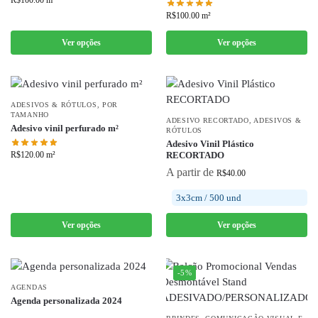
R$
100.00
m²
R$
100.00
m²
Ver opções
Ver opções
ADESIVOS & RÓTULOS
,
POR
TAMANHO
ADESIVO RECORTADO
,
ADESIVOS &
Adesivo vinil perfurado m²
RÓTULOS
Adesivo Vinil Plástico
R$
120.00
m²
RECORTADO
A partir de
R$
40.00
3x3cm / 500 und
Ver opções
Ver opções
-5%
AGENDAS
Agenda personalizada 2024