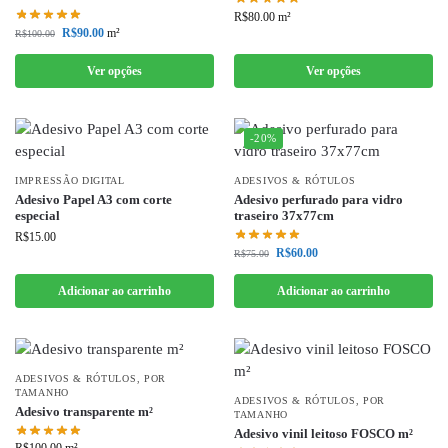
R$
80.00
m²
R$
90.00
m²
R$
100.00
Ver opções
Ver opções
-20%
IMPRESSÃO DIGITAL
ADESIVOS & RÓTULOS
Adesivo Papel A3 com corte
Adesivo perfurado para vidro
especial
traseiro 37x77cm
R$
15.00
R$
60.00
R$
75.00
Adicionar ao carrinho
Adicionar ao carrinho
ADESIVOS & RÓTULOS
,
POR
TAMANHO
ADESIVOS & RÓTULOS
,
POR
Adesivo transparente m²
TAMANHO
Adesivo vinil leitoso FOSCO m²