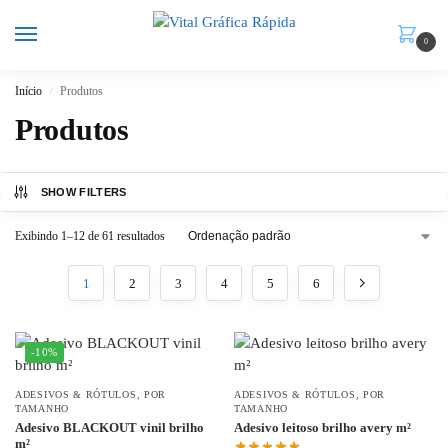
0
Início
Produtos
/
Produtos
SHOW FILTERS
Exibindo 1–12 de 61 resultados
1
2
3
4
5
6
-10%
ADESIVOS & RÓTULOS
,
POR
ADESIVOS & RÓTULOS
,
POR
TAMANHO
TAMANHO
Adesivo BLACKOUT vinil brilho
Adesivo leitoso brilho avery m²
m²