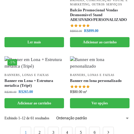
BRINDES
,
COMUNICAÇÃO VISUAL E
MARKETING
,
OUTROS SERVIÇOS
Balcão Promocional Vendas
Desmontável Stand
ADESIVADO/PERSONALIZADO
R$
899.00
R$
950.00
Ler mais
Adicionar ao carrinho
-5%
BANNERS, LONAS E FAIXAS
BANNERS, LONAS E FAIXAS
Banner em Lona + Estrutura
Banner em lona personalizado
metalica (Tripé)
R$
80.00
m²
R$
265.00
R$
280.00
Adicionar ao carrinho
Ver opções
Exibindo 1–12 de 61 resultados
1
2
3
4
5
6