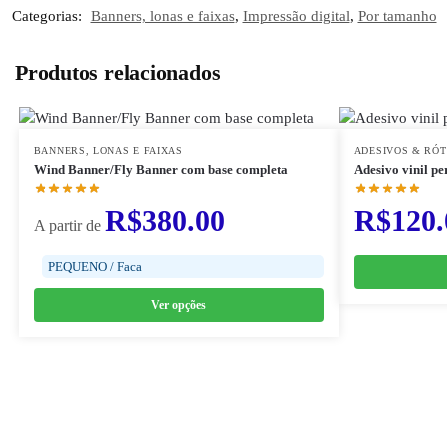
Categorias:
Banners, lonas e faixas
,
Impressão digital
,
Por tamanho
Produtos relacionados
BANNERS, LONAS E FAIXAS
ADESIVOS & RÓ
Wind Banner/Fly Banner com base completa
Adesivo vinil pe
R$
380.00
R$
120.
A partir de
PEQUENO / Faca
Ver opções