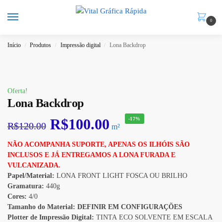
0
Início
Produtos
Impressão digital
Lona Backdrop
/
/
/
Oferta!
Lona Backdrop
R$
100.00
-17%
R$
120.00
m²
NÃO ACOMPANHA SUPORTE, APENAS OS ILHÓIS SÃO
INCLUSOS E JÁ ENTREGAMOS A LONA FURADA E
VULCANIZADA.
Papel/Material:
LONA FRONT LIGHT FOSCA OU BRILHO
Gramatura:
440g
Cores:
4/0
Tamanho do Material:
DEFINIR EM CONFIGURAÇÕES
Plotter de Impressão Digital:
TINTA ECO SOLVENTE EM ESCALA