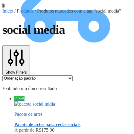
0
Início
/
Produtos
/
Produtos marcados com a tag “social media”
social media
0
Show Filters
Exibindo um único resultado
-13%
Pacote de artes
Pacote de artes para redes sociais
A partir de
R$
175.00