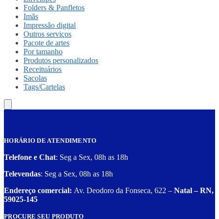
Folders & Panfletos
Imãs
Impressão digital
Outros serviços
Pacote de artes
Por tamanho
Produtos personalizados
Receituários
Sacolas
Tags/Cartelas
HORÁRIO DE ATENDIMENTO
Telefone e Chat
: Seg a Sex, 08h as 18h
Televendas
: Seg a Sex, 08h as 18h
Endereço comercial:
Av. Deodoro da Fonseca, 622 –
Natal – RN,
59025-145
PROCURE SEU PRODUTO