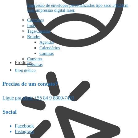
Impressão de envelopes personalizados tipo saco 34x24cm
com impressão digital laser.
Carimbos
Imãs
Tags/Cartelas
Brindes
Agendas
Calendários
Camisas
Convites
Produtos
Pulseiras
Blog gráfico
Precisa de um contato?
Ligue pra gente +55 84 9 8800-7493
Social
Facebook
Instagram