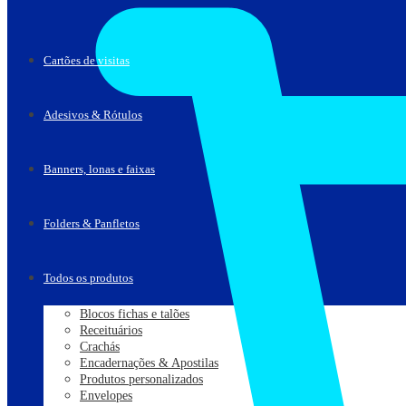
Cartões de visitas
Adesivos & Rótulos
Banners, lonas e faixas
Folders & Panfletos
Todos os produtos
Blocos fichas e talões
Receituários
Crachás
Encadernações & Apostilas
Produtos personalizados
Envelopes