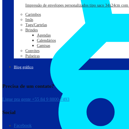
Impressão de envelopes personalizados tipo saco 34x24cm com i
Carimbos
Imãs
Tags/Cartelas
Brindes
Agendas
Calendários
Camisas
Convites
Pulseiras
Blog gráfico
Precisa de um contato?
Ligue pra gente +55 84 9 8800-7493
Social
Facebook