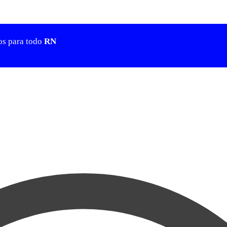
os para todo
RN