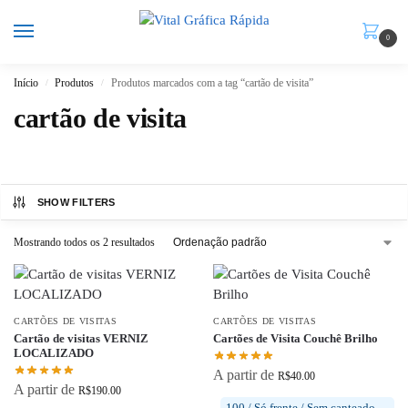
0
Início
Produtos
Produtos marcados com a tag “cartão de visita”
/
/
cartão de visita
SHOW FILTERS
Mostrando todos os 2 resultados
CARTÕES DE VISITAS
CARTÕES DE VISITAS
Cartão de visitas VERNIZ
Cartões de Visita Couchê Brilho
LOCALIZADO
A partir de
R$
40.00
A partir de
R$
190.00
100 / Só frente / Sem canteado