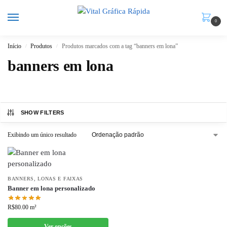
0
Início
Produtos
Produtos marcados com a tag “banners em lona”
/
/
banners em lona
SHOW FILTERS
Exibindo um único resultado
BANNERS, LONAS E FAIXAS
Banner em lona personalizado
R$
80.00
m²
Ver opções