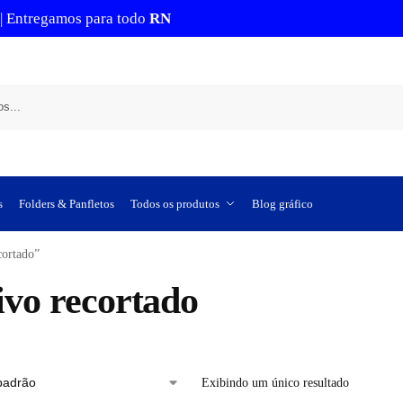
 | Entregamos para todo
RN
s
Folders & Panfletos
Todos os produtos
Blog gráfico
cortado”
ivo recortado
Exibindo um único resultado