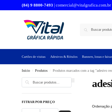
(84) 9 8800-7493
| comercial@vitalgrafica.com.br
Cartões de visitas
Adesivos & Rótulos
Banners, lonas e faixa
Início
Produtos
Produtos marcados com a tag “adesivo re
/
/
ades
FITRAR POR PREÇO