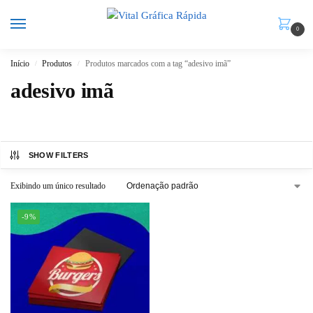
0
Início
Produtos
Produtos marcados com a tag “adesivo imã”
/
/
adesivo imã
SHOW FILTERS
Exibindo um único resultado
-9%