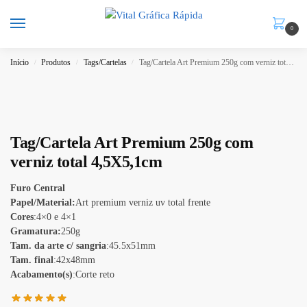
0
Início
Produtos
Tags/Cartelas
Tag/Cartela Art Premium 250g com verniz total 4,5X5,1cm
/
/
/
Tag/Cartela Art Premium 250g com
verniz total 4,5X5,1cm
Furo Central
Papel/Material:
Art premium verniz uv total frente
Cores
:4×0 e 4×1
Gramatura:
250g
Tam. da arte c/ sangria
:45.5x51mm
Tam. final
:42x48mm
Acabamento(s)
:Corte reto